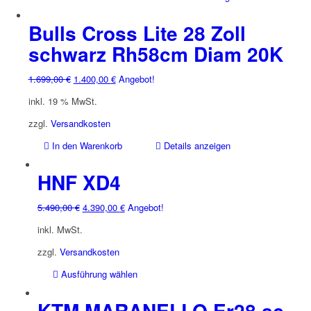
Bulls Cross Lite 28 Zoll
schwarz Rh58cm Diam 20K
Ursprünglicher
Aktueller
1.699,00
€
1.400,00
€
Angebot!
Preis
Preis
inkl. 19 % MwSt.
war:
ist:
1.699,00 €
1.400,00 €.
zzgl.
Versandkosten
In den Warenkorb
Details anzeigen
HNF XD4
Ursprünglicher
Aktueller
5.490,00
€
4.390,00
€
Angebot!
Preis
Preis
inkl. MwSt.
war:
ist:
5.490,00 €
4.390,00 €.
zzgl.
Versandkosten
Dieses
Ausführung wählen
Produkt
weist
KTM MARANELLO Er28 sc