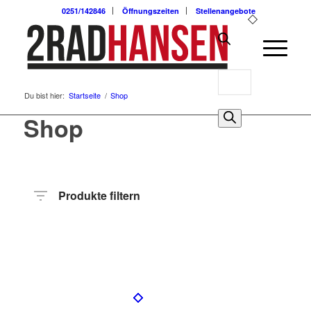
0251/142846
Öffnungszeiten
Stellenangebote
Products
Du bist hier:
Startseite
/
Shop
search
0
Shop
Produkte filtern
Preis
Hersteller
Produktkategorie
Radart
Rahmenhöhe
Radgröße
Rahmenmaterial
Motor
Anzahl
Gänge