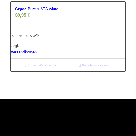
Sigma Pure 1 ATS white
39,95
€
inkl. 19 % MwSt.
zzgl.
Versandkosten
In den Warenkorb
Details anzeigen