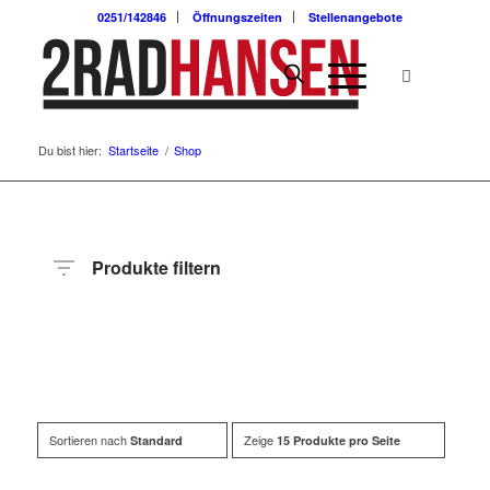
0251/142846
Öffnungszeiten
Stellenangebote
Du bist hier:
Startseite
/
Shop
Produkte filtern
Hersteller
Produktkategorie
Radart
Sortieren nach
Zeige
Standard
15 Produkte pro Seite