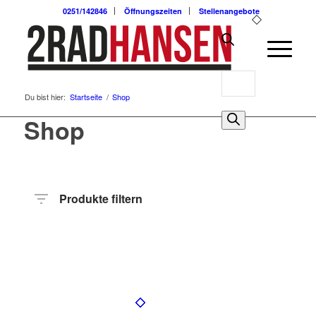
0251/142846
Öffnungszeiten
Stellenangebote
Products
Du bist hier:
Startseite
/
Shop
search
0
Shop
Produkte filtern
Preis
Hersteller
Produktkategorie
Radart
Rahmenhöhe
Radgröße
Rahmenmaterial
Motor
Anzahl
Gänge