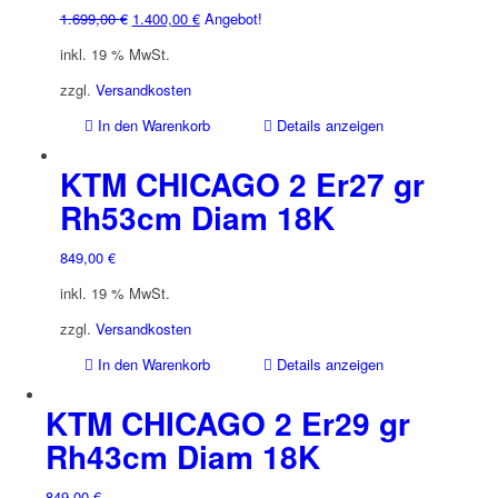
Ursprünglicher
Aktueller
1.699,00
€
1.400,00
€
Angebot!
Preis
Preis
inkl. 19 % MwSt.
war:
ist:
1.699,00 €
1.400,00 €.
zzgl.
Versandkosten
In den Warenkorb
Details anzeigen
KTM CHICAGO 2 Er27 gr
Rh53cm Diam 18K
849,00
€
inkl. 19 % MwSt.
zzgl.
Versandkosten
In den Warenkorb
Details anzeigen
KTM CHICAGO 2 Er29 gr
Rh43cm Diam 18K
849,00
€