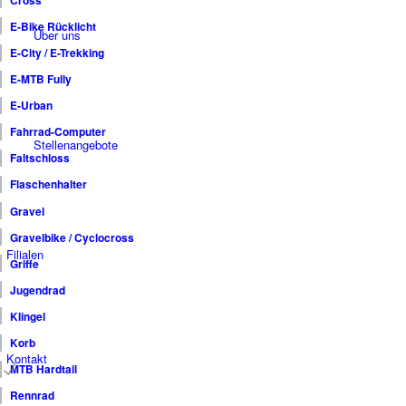
Cross
E-Bike Rücklicht
Über uns
E-City / E-Trekking
E-MTB Fully
E-Urban
Fahrrad-Computer
Stellenangebote
Faltschloss
Flaschenhalter
Gravel
Gravelbike / Cyclocross
Filialen
Griffe
Jugendrad
Klingel
Korb
Kontakt
MTB Hardtail
Rennrad