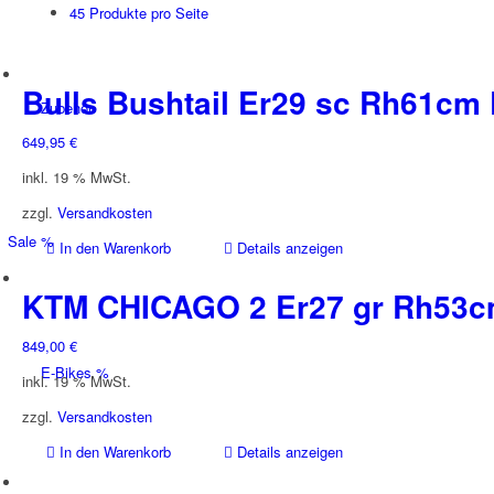
45 Produkte pro Seite
Bulls Bushtail Er29 sc Rh61cm
Zubehör
649,95
€
inkl. 19 % MwSt.
zzgl.
Versandkosten
Sale %
In den Warenkorb
Details anzeigen
KTM CHICAGO 2 Er27 gr Rh53c
849,00
€
E-Bikes %
inkl. 19 % MwSt.
zzgl.
Versandkosten
In den Warenkorb
Details anzeigen