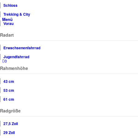
Schloss
Trekking & City
Menü
Vorau
Radart
Erwachsenenfahrrad
Jugendfahrrad
0
Rahmenhöhe
43 cm
53 cm
61 cm
Radgröße
27,5 Zoll
29 Zoll