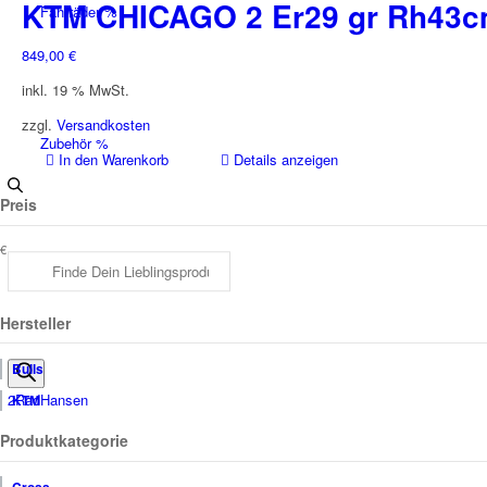
KTM CHICAGO 2 Er29 gr Rh43c
Fahrräder %
849,00
€
inkl. 19 % MwSt.
zzgl.
Versandkosten
Zubehör %
In den Warenkorb
Details anzeigen
Preis
€
Leasing
Products
Hersteller
Bulls
2RadHansen
KTM
search
Produktkategorie