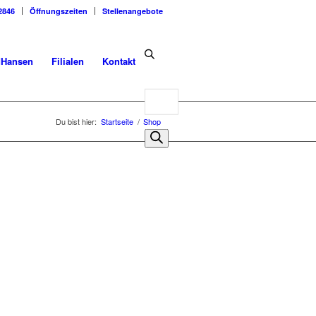
2846
Öffnungszeiten
Stellenangebote
dHansen
Filialen
Kontakt
Products
search
Du bist hier:
Startseite
/
Shop