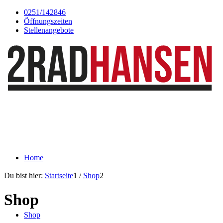
0251/142846
Öffnungszeiten
Stellenangebote
Home
Du bist hier:
Startseite
1
/
Shop
2
Shop
Shop