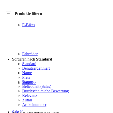
Produkte filtern
E-Bikes
Hersteller
Produktkategorie
Radart
Rahmenhöhe
Radgröße
Rahmenmater
Motor
Anzahl
Gänge
Fahrräder
Sortieren nach
Standard
Standard
Benutzerdefiniert
Name
Preis
Datum
Zubehör
Beliebtheit (Sales)
Durchschnittliche Bewertung
Relevanz
Zufall
Artikelnummer
Sale %