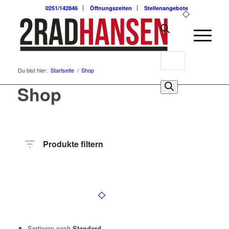
0251/142846
Öffnungszeiten
Stellenangebote
Products
Du bist hier:
Startseite
/
Shop
search
0
Shop
Produkte filtern
Hersteller
Produktkategorie
Radart
Rahmenhöhe
Radgröße
Rahmenmaterial
Anzahl
Gänge
Sortieren nach
Standard