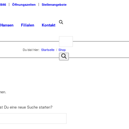
2846
Öffnungszeiten
Stellenangebote
dHansen
Filialen
Kontakt
Products
search
Du bist hier:
Startseite
/
Shop
hen.
llst Du eine neue Suche starten?