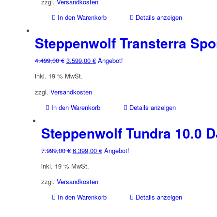
5.199,00 €
4.159,00 €.
zzgl.
Versandkosten
In den Warenkorb
Details anzeigen
Steppenwolf Transterra Spor
Ursprünglicher
Aktueller
4.499,00
€
3.599,00
€
Angebot!
Preis
Preis
inkl. 19 % MwSt.
war:
ist:
4.499,00 €
3.599,00 €.
zzgl.
Versandkosten
In den Warenkorb
Details anzeigen
Steppenwolf Tundra 10.0 D
Ursprünglicher
Aktueller
7.999,00
€
6.399,00
€
Angebot!
Preis
Preis
inkl. 19 % MwSt.
war:
ist:
7.999,00 €
6.399,00 €.
zzgl.
Versandkosten
In den Warenkorb
Details anzeigen