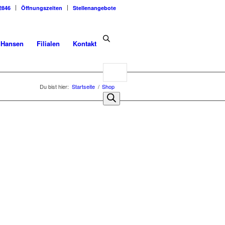
2846
Öffnungszeiten
Stellenangebote
dHansen
Filialen
Kontakt
Products
search
Du bist hier:
Startseite
/
Shop