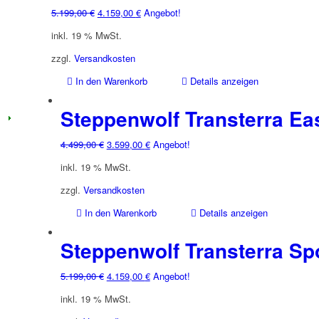
Ursprünglicher
Aktueller
5.199,00
€
4.159,00
€
Angebot!
Preis
Preis
inkl. 19 % MwSt.
war:
ist:
5.199,00 €
4.159,00 €.
zzgl.
Versandkosten
In den Warenkorb
Details anzeigen
Steppenwolf Transterra Ea
Ursprünglicher
Aktueller
4.499,00
€
3.599,00
€
Angebot!
Preis
Preis
inkl. 19 % MwSt.
war:
ist:
4.499,00 €
3.599,00 €.
zzgl.
Versandkosten
In den Warenkorb
Details anzeigen
Steppenwolf Transterra Spo
Ursprünglicher
Aktueller
5.199,00
€
4.159,00
€
Angebot!
Preis
Preis
inkl. 19 % MwSt.
war:
ist: