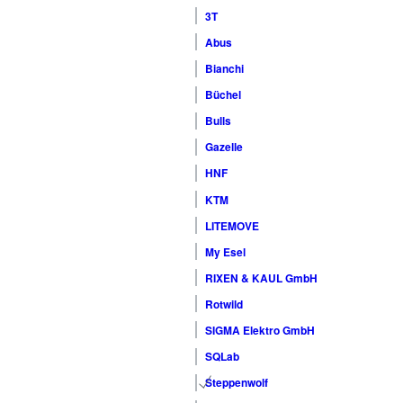
3T
Abus
Bianchi
Büchel
Bulls
Gazelle
HNF
KTM
LITEMOVE
My Esel
RIXEN & KAUL GmbH
Rotwild
SIGMA Elektro GmbH
SQLab
Steppenwolf