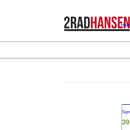
Ho
Sigm
39