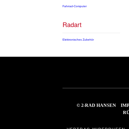
Fahrrad-Computer
Radart
Elektronisches Zubehör
© 2-RAD HANSEN
IM
R