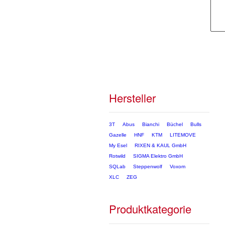
Hersteller
3T
Abus
Bianchi
Büchel
Bulls
Gazelle
HNF
KTM
LITEMOVE
My Esel
RIXEN & KAUL GmbH
Rotwild
SIGMA Elektro GmbH
SQLab
Steppenwolf
Voxom
XLC
ZEG
Produktkategorie