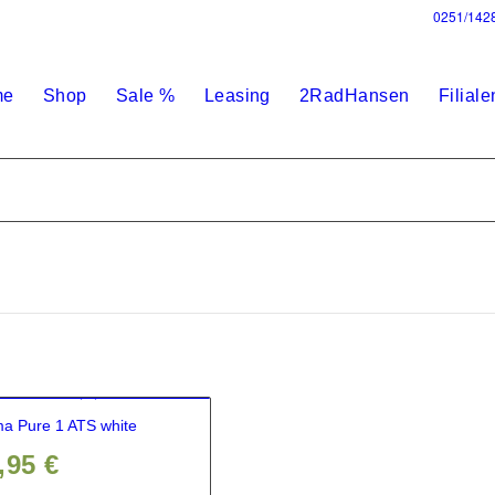
0251/142
me
Shop
Sale %
Leasing
2RadHansen
Filiale
a Pure 1 ATS white
,95
€