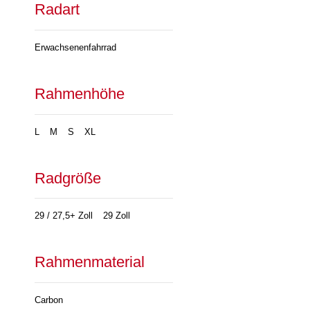
Radart
Erwachsenenfahrrad
Rahmenhöhe
L
M
S
XL
Radgröße
29 / 27,5+ Zoll
29 Zoll
Rahmenmaterial
Carbon