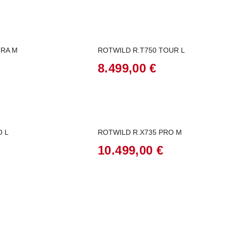
TRA M
ROTWILD R.T750 TOUR L
8.499,00
€
O L
ROTWILD R.X735 PRO M
10.499,00
€