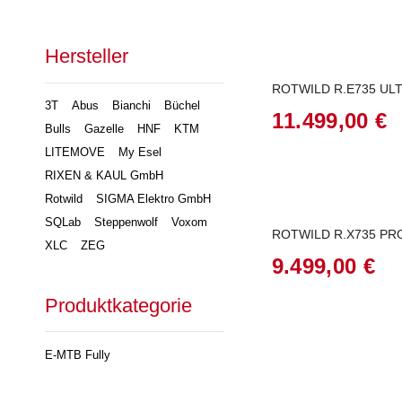
Hersteller
ROTWILD R.E735 UL
3T
Abus
Bianchi
Büchel
11.499,00
€
Bulls
Gazelle
HNF
KTM
LITEMOVE
My Esel
RIXEN & KAUL GmbH
Rotwild
SIGMA Elektro GmbH
SQLab
Steppenwolf
Voxom
ROTWILD R.X735 PR
XLC
ZEG
9.499,00
€
Produktkategorie
E-MTB Fully