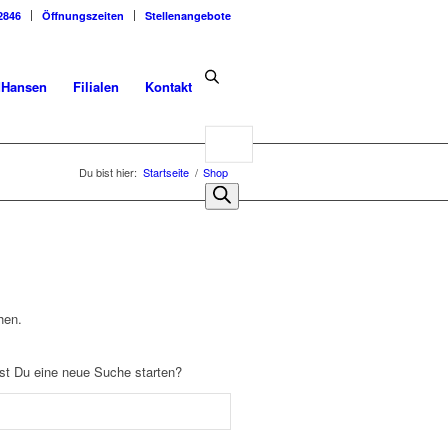
2846
Öffnungszeiten
Stellenangebote
dHansen
Filialen
Kontakt
Products
search
Du bist hier:
Startseite
/
Shop
hen.
llst Du eine neue Suche starten?