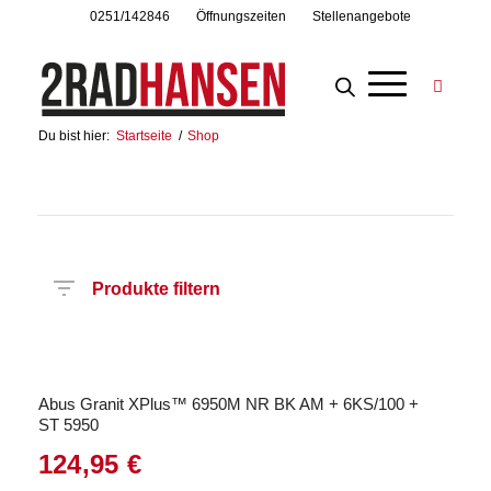
0251/142846
Öffnungszeiten
Stellenangebote
Du bist hier:
Startseite
/
Shop
Produkte filtern
Preis
Hersteller
Produktkategorie
Abus Granit XPlus™ 6950M NR BK AM + 6KS/100 +
ST 5950
124,95
€