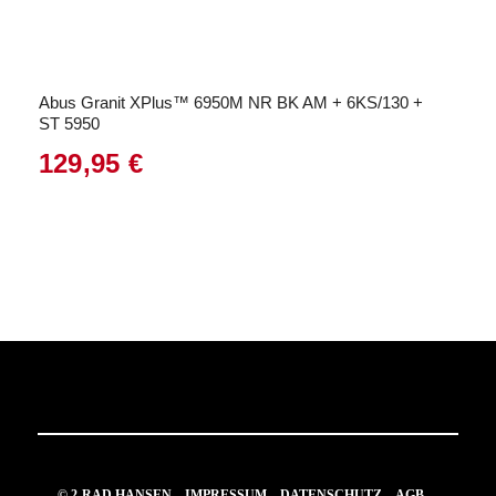
Abus Granit XPlus™ 6950M NR BK AM + 6KS/130 +
ST 5950
129,95
€
© 2-RAD HANSEN
IMPRESSUM
DATENSCHUTZ
AGB