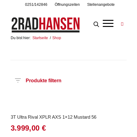
0251/142846
Öffnungszeiten
Stellenangebote
Du bist hier:
Startseite
/
Shop
Produkte filtern
Hersteller
Produktkategorie
Radart
Rahmenhöhe
Radgröße
Rahmenmaterial
Anzahl
Gänge
3T Ultra Rival XPLR AXS 1×12 Mustard 56
3.999,00
€