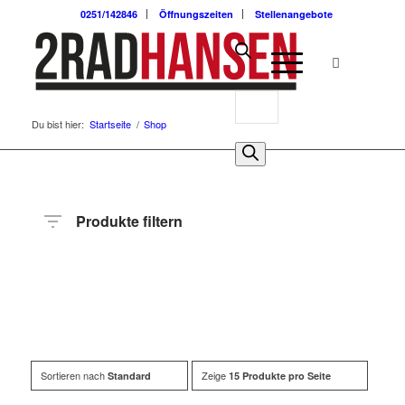
0251/142846
Öffnungszeiten
Stellenangebote
Du bist hier:
Startseite
/
Shop
Produkte filtern
Preis
Hersteller
Produktkategorie
Radart
Rahmenhöhe
Radgröße
Rahmenmaterial
Anzahl
Gänge
Sortieren nach
Zeige
Standard
15 Produkte pro Seite