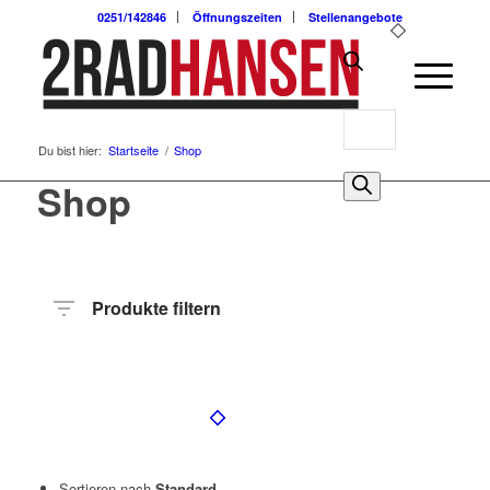
0251/142846
Öffnungszeiten
Stellenangebote
Products
Du bist hier:
Startseite
/
Shop
search
0
Shop
Produkte filtern
Preis
Hersteller
Produktkategorie
Radart
Rahmenhöhe
Radgröße
Rahmenmaterial
Anzahl
Gänge
Sortieren nach
Standard