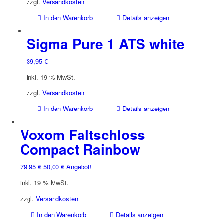
zzgl.
Versandkosten
In den Warenkorb
Details anzeigen
Sigma Pure 1 ATS white
39,95
€
inkl. 19 % MwSt.
zzgl.
Versandkosten
In den Warenkorb
Details anzeigen
Voxom Faltschloss
Compact Rainbow
Ursprünglicher
Aktueller
79,95
€
50,00
€
Angebot!
Preis
Preis
inkl. 19 % MwSt.
war:
ist:
79,95 €
50,00 €.
zzgl.
Versandkosten
In den Warenkorb
Details anzeigen