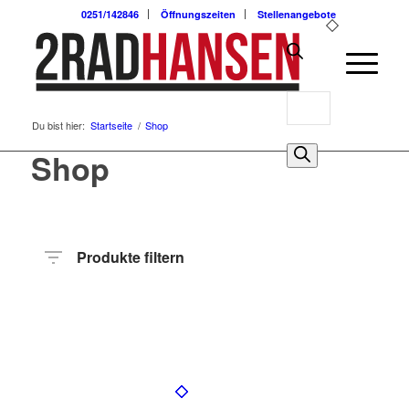
0251/142846
Öffnungszeiten
Stellenangebote
Products
Du bist hier:
Startseite
/
Shop
search
0
Shop
Produkte filtern
Preis
Hersteller
Produktkategorie
Radart
Rahmenhöhe
Radgröße
Rahmenmaterial
Motor
Anzahl
Gänge