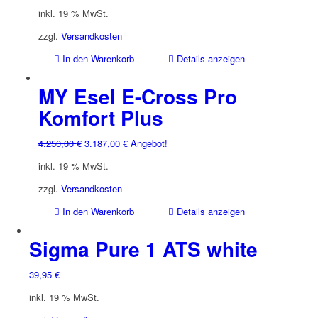
inkl. 19 % MwSt.
zzgl.
Versandkosten
In den Warenkorb
Details anzeigen
MY Esel E-Cross Pro
Komfort Plus
Ursprünglicher
Aktueller
4.250,00
€
3.187,00
€
Angebot!
Preis
Preis
inkl. 19 % MwSt.
war:
ist:
4.250,00 €
3.187,00 €.
zzgl.
Versandkosten
In den Warenkorb
Details anzeigen
Sigma Pure 1 ATS white
39,95
€
inkl. 19 % MwSt.