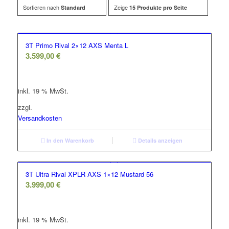
Sortieren nach
Zeige
Standard
15 Produkte pro Seite
3T Primo Rival 2×12 AXS Menta L
3.599,00
€
inkl. 19 % MwSt.
zzgl.
Versandkosten
In den Warenkorb
Details anzeigen
3T Ultra Rival XPLR AXS 1×12 Mustard 56
3.999,00
€
inkl. 19 % MwSt.