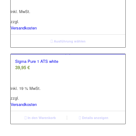
war:
ist:
inkl. MwSt.
5.490,00 €
4.390,00 €.
zzgl.
Versandkosten
Ausführung wählen
Sigma Pure 1 ATS white
39,95
€
inkl. 19 % MwSt.
zzgl.
Versandkosten
In den Warenkorb
Details anzeigen