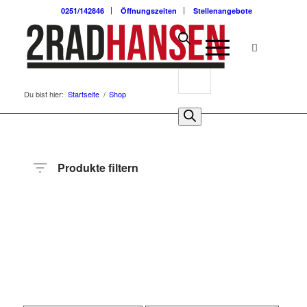
0251/142846
Öffnungszeiten
Stellenangebote
Du bist hier:
Startseite
/
Shop
Produkte filtern
Preis
Hersteller
Produktkategorie
Radart
Rahmenhöhe
Radgröße
Rahmenmaterial
Motor
Anzahl
Gänge