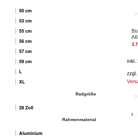
50 cm
53 cm
55 cm
Bi
A6
56 cm
3.
57 cm
59 cm
inkl
L
zzgl.
XL
Vers
Radgröße
28 Zoll
1
Rahmenmaterial
Aluminium