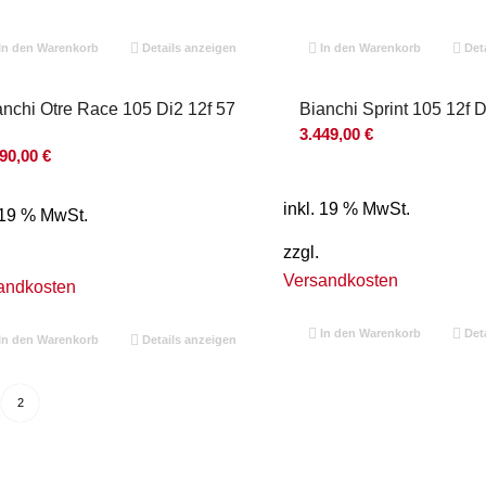
In den Warenkorb
Details anzeigen
In den Warenkorb
Deta
anchi Otre Race 105 Di2 12f 57
Bianchi Sprint 105 12f 
3.449,00
€
790,00
€
inkl. 19 % MwSt.
. 19 % MwSt.
zzgl.
Versandkosten
andkosten
In den Warenkorb
Deta
In den Warenkorb
Details anzeigen
2