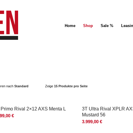
Home
Shop
Sale %
Leasi
ieren nach
Standard
Zeige
15 Produkte pro Seite
 Primo Rival 2×12 AXS Menta L
3T Ultra Rival XPLR A
Mustard 56
599,00
€
3.999,00
€