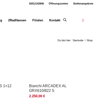
0251/142846
Öffnungszeiten
Stellenangebote
ng
2RadHansen
Filialen
Kontakt
Du bist hier:
Startseite
/
Shop
XS 1×12
Bianchi ARCADEX AL
GRX610/822 S
2.250,00
€