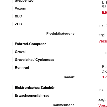
Steppenwolf
Bi
53
Voxom
5.
XLC
ZEG
inkl
Produktkategorie
zzgl.
Vers
Fahrrad-Computer
Gravel
Gravelbike / Cyclocross
Bi
Rennrad
ZK
3.
Radart
Elektronisches Zubehör
inkl
Erwachsenenfahrrad
zzgl.
Rahmenhöhe
Vers