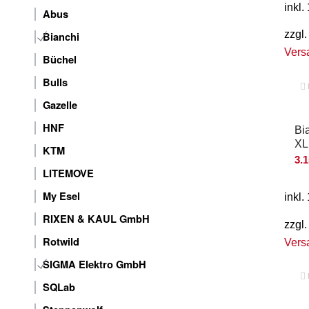
inkl
Abus
zzgl.
Bianchi
Vers
Büchel
Bulls
Gazelle
HNF
Bi
XL
KTM
3.
LITEMOVE
My Esel
inkl
RIXEN & KAUL GmbH
zzgl.
Rotwild
Vers
SIGMA Elektro GmbH
SQLab