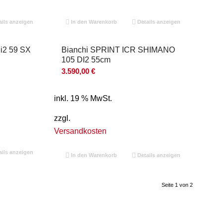
ils anzeigen
In den Warenkorb
Details anzeigen
Di2 59 SX
Bianchi SPRINT ICR SHIMANO
105 DI2 55cm
3.590,00
€
inkl. 19 % MwSt.
zzgl.
Versandkosten
ils anzeigen
In den Warenkorb
Details anzeigen
Seite 1 von 2