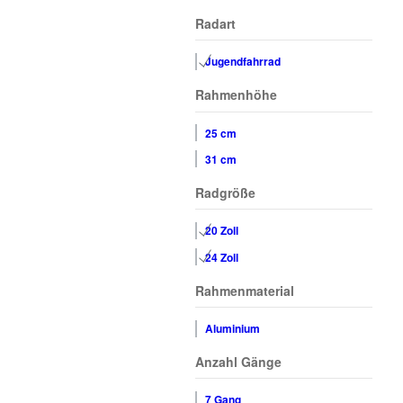
Radart
Jugendfahrrad
Rahmenhöhe
25 cm
31 cm
Radgröße
20 Zoll
24 Zoll
Rahmenmaterial
Aluminium
Anzahl Gänge
7 Gang