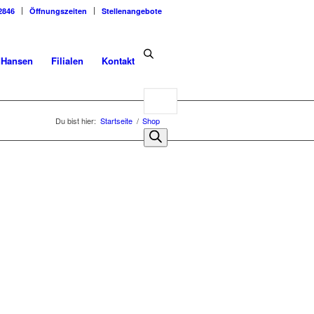
2846
Öffnungszeiten
Stellenangebote
dHansen
Filialen
Kontakt
Products
search
Du bist hier:
Startseite
/
Shop