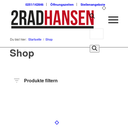
0251/142846
Öffnungszeiten
Stellenangebote
Products
Du bist hier:
Startseite
/
Shop
search
0
Shop
Produkte filtern
Preis
Hersteller
Produktkategorie
Radart
Rahmenhöhe
Radgröße
Rahmenmaterial
Motor
Anzahl
Gänge