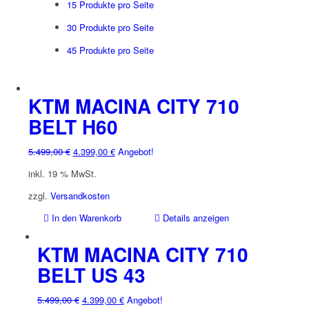
15 Produkte pro Seite
30 Produkte pro Seite
45 Produkte pro Seite
KTM MACINA CITY 710
BELT H60
Ursprünglicher
Aktueller
5.499,00
€
4.399,00
€
Angebot!
Preis
Preis
inkl. 19 % MwSt.
war:
ist:
5.499,00 €
4.399,00 €.
zzgl.
Versandkosten
In den Warenkorb
Details anzeigen
KTM MACINA CITY 710
BELT US 43
Ursprünglicher
Aktueller
5.499,00
€
4.399,00
€
Angebot!