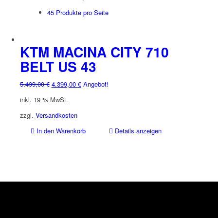
45 Produkte pro Seite
KTM MACINA CITY 710
BELT US 43
Ursprünglicher
Aktueller
5.499,00
€
4.399,00
€
Angebot!
Preis
Preis
inkl. 19 % MwSt.
war:
ist:
5.499,00 €
4.399,00 €.
zzgl.
Versandkosten
In den Warenkorb
Details anzeigen