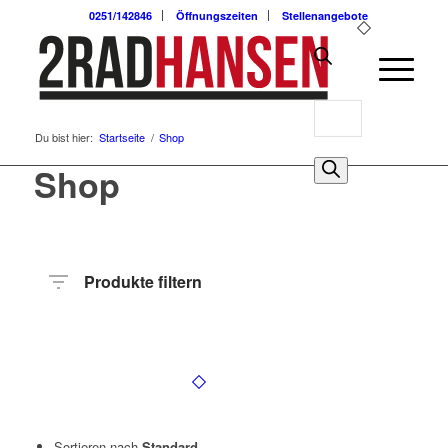
0251/142846
Öffnungszeiten
Stellenangebote
Products
Du bist hier:
Startseite
/
Shop
search
0
Shop
Produkte filtern
Hersteller
Produktkategorie
Radart
Rahmenhöhe
Radgröße
Rahmenmaterial
Anzahl
Gänge
Sortieren nach
Standard