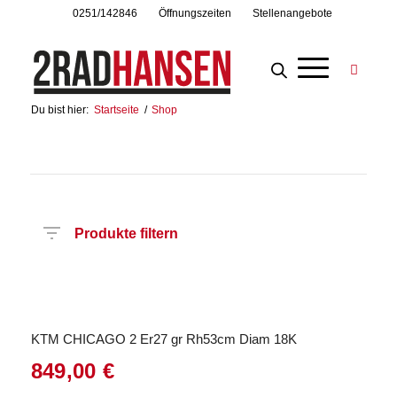
0251/142846
Öffnungszeiten
Stellenangebote
Du bist hier:
Startseite
/
Shop
Produkte filtern
Hersteller
Produktkategorie
Radart
Rahmenhöhe
Radgröße
Rahmenmaterial
Motor
Anzahl
Gänge
KTM CHICAGO 2 Er27 gr Rh53cm Diam 18K
849,00
€