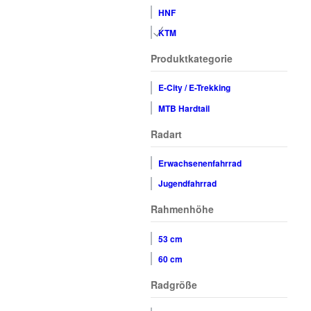
HNF
KTM
Produktkategorie
E-City / E-Trekking
MTB Hardtail
Radart
Erwachsenenfahrrad
Jugendfahrrad
Rahmenhöhe
53 cm
60 cm
Radgröße