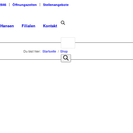
2846
Öffnungszeiten
Stellenangebote
dHansen
Filialen
Kontakt
Products
search
Du bist hier:
Startseite
/
Shop