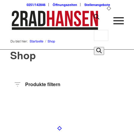
0251/142846
Öffnungszeiten
Stellenangebote
Products
Du bist hier:
Startseite
/
Shop
search
0
Shop
Produkte filtern
Preis
Hersteller
Produktkategorie
Radart
Rahmenhöhe
Radgröße
Rahmenmaterial
Motor
Anzahl
Gänge