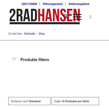
0251/142846
Öffnungszeiten
Stellenangebote
Du bist hier:
Startseite
/
Shop
Produkte filtern
Hersteller
Produktkategorie
Radart
Rahmenhöhe
Radgröße
Rahmenmaterial
Motor
Anzahl
Gänge
Sortieren nach
Zeige
Standard
15 Produkte pro Seite