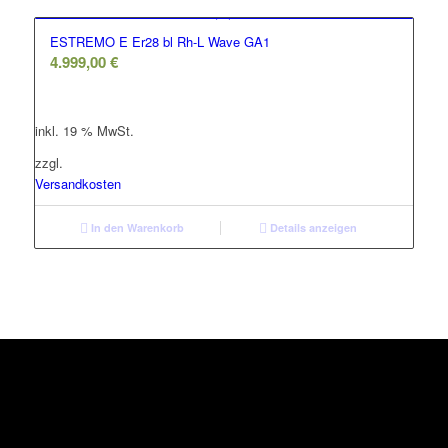
ESTREMO E Er28 bl Rh-L Wave GA1
4.999,00
€
inkl. 19 % MwSt.
zzgl.
Versandkosten
In den Warenkorb
Details anzeigen