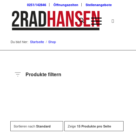
0251/142846
Öffnungszeiten
Stellenangebote
Du bist hier:
Startseite
/
Shop
Produkte filtern
Hersteller
Produktkategorie
Radart
Rahmenhöhe
Radgröße
Rahmenmaterial
Motor
Anzahl
Gänge
Sortieren nach
Zeige
Standard
15 Produkte pro Seite