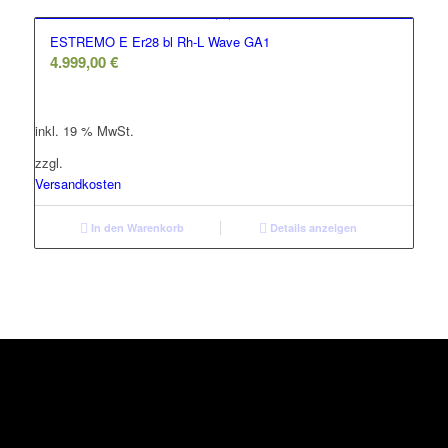
ESTREMO E Er28 bl Rh-L Wave GA1
4.999,00
€
inkl. 19 % MwSt.
zzgl.
Versandkosten
In den Warenkorb
Details anzeigen