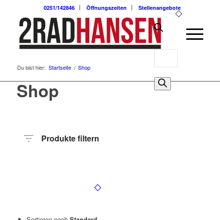
0251/142846
Öffnungszeiten
Stellenangebote
Products
Du bist hier:
Startseite
/
Shop
search
0
Shop
Produkte filtern
Hersteller
Produktkategorie
Radart
Rahmenhöhe
Radgröße
Rahmenmaterial
Motor
Anzahl
Gänge
Sortieren nach
Standard