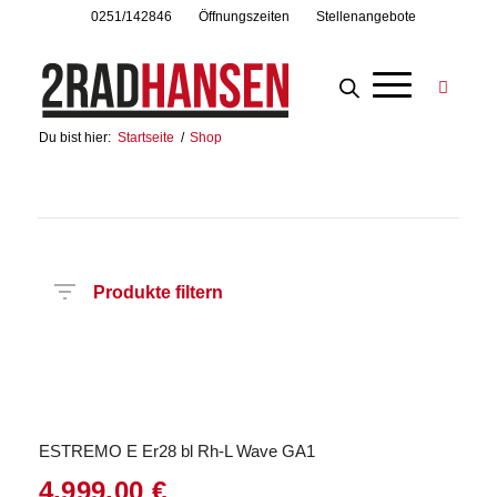
0251/142846
Öffnungszeiten
Stellenangebote
Du bist hier:
Startseite
/
Shop
Produkte filtern
Preis
Hersteller
Produktkategorie
Radart
Rahmenhöhe
Radgröße
Rahmenmaterial
Motor
Anzahl
Gänge
ESTREMO E Er28 bl Rh-L Wave GA1
4.999,00
€