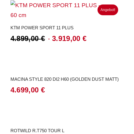
4.599,00 €
3.679,00 €.
Angebot!
KTM POWER SPORT 11 PLUS
4.899,00
€
3.919,00
€
Ursprünglicher
Aktueller
Preis
Preis
war:
ist:
4.899,00 €
3.919,00 €.
MACINA STYLE 820 DI2 H60 (GOLDEN DUST MATT)
4.699,00
€
ROTWILD R.T750 TOUR L