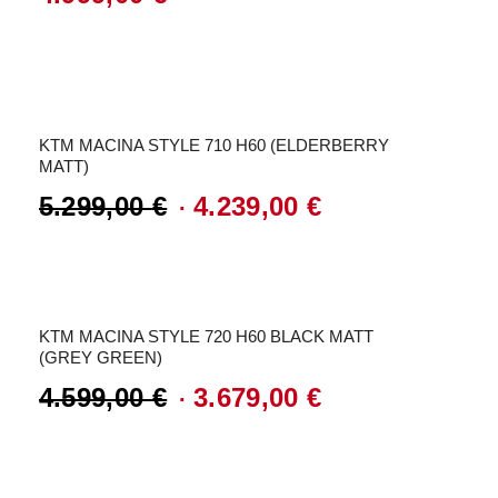
Angebot!
KTM MACINA STYLE 710 H60 (ELDERBERRY
MATT)
5.299,00
€
4.239,00
€
Ursprünglicher
Aktueller
Preis
Preis
Angebot!
war:
ist:
KTM MACINA STYLE 720 H60 BLACK MATT
5.299,00 €
4.239,00 €.
(GREY GREEN)
4.599,00
€
3.679,00
€
Ursprünglicher
Aktueller
Preis
Preis
war:
ist: