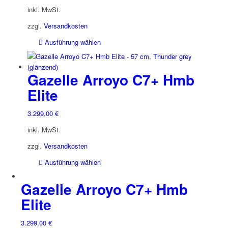
inkl. MwSt.
zzgl.
Versandkosten
Dieses
Ausführung wählen
Produkt
weist
mehrere
Gazelle Arroyo C7+ Hmb
Varianten
Elite
auf.
Die
3.299,00
€
Optionen
können
inkl. MwSt.
auf
zzgl.
Versandkosten
der
Produktseite
Dieses
Ausführung wählen
gewählt
Produkt
werden
weist
Gazelle Arroyo C7+ Hmb
mehrere
Elite
Varianten
auf.
3.299,00
€
Die