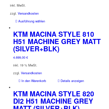
Optionen
inkl. MwSt.
können
zzgl.
Versandkosten
auf
der
Dieses
Ausführung wählen
Produktseite
Produkt
gewählt
weist
KTM MACINA STYLE 810
werden
mehrere
H51 MACHINE GREY MATT
Varianten
(SILVER+BLK)
auf.
Die
Optionen
4.699,00
€
können
inkl. 19 % MwSt.
auf
der
zzgl.
Versandkosten
Produktseite
In den Warenkorb
Details anzeigen
gewählt
werden
KTM MACINA STYLE 820
DI2 H51 MACHINE GREY
MATT (SILVER+BLK)