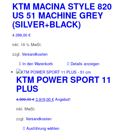
KTM MACINA STYLE 820
US 51 MACHINE GREY
(SILVER+BLACK)
4.399,00
€
inkl. 19 % MwSt.
zzgl.
Versandkosten
In den Warenkorb
Details anzeigen
KTM POWER SPORT 11
PLUS
Ursprünglicher
Aktueller
4.899,00
€
3.919,00
€
Angebot!
Preis
Preis
inkl. MwSt.
war:
ist:
4.899,00 €
3.919,00 €.
zzgl.
Versandkosten
Dieses
Ausführung wählen