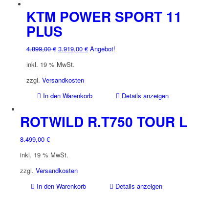
Produkt
weist
KTM POWER SPORT 11
mehrere
PLUS
Varianten
auf.
Ursprünglicher
Aktueller
4.899,00
€
3.919,00
€
Angebot!
Die
Preis
Preis
Optionen
inkl. 19 % MwSt.
war:
ist:
können
4.899,00 €
3.919,00 €.
zzgl.
Versandkosten
auf
der
In den Warenkorb
Details anzeigen
Produktseite
gewählt
ROTWILD R.T750 TOUR L
werden
8.499,00
€
inkl. 19 % MwSt.
zzgl.
Versandkosten
In den Warenkorb
Details anzeigen