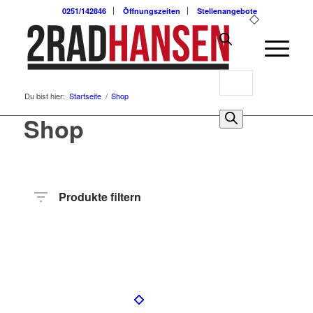
0251/142846
Öffnungszeiten
Stellenangebote
Products
Du bist hier:
Startseite
/
Shop
search
0
Shop
Produkte filtern
Preis
Hersteller
Produktkategorie
Radart
Rahmenhöhe
Radgröße
Rahmenmaterial
Motor
Anzahl
Gänge