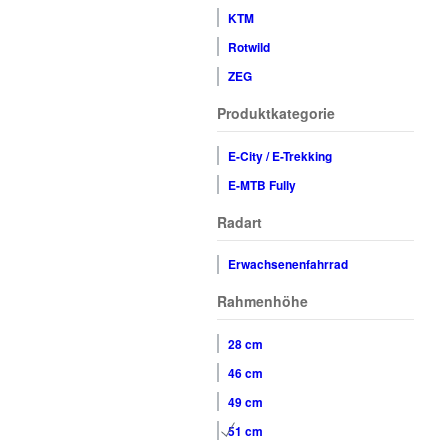
KTM
Rotwild
ZEG
Produktkategorie
E-City / E-Trekking
E-MTB Fully
Radart
Erwachsenenfahrrad
Rahmenhöhe
28 cm
46 cm
49 cm
51 cm