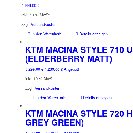
4.999,00
€
inkl. 19 % MwSt.
zzgl.
Versandkosten
In den Warenkorb
Details anzeigen
KTM MACINA STYLE 710 U
(ELDERBERRY MATT)
Ursprünglicher
Aktueller
5.299,00
€
4.239,00
€
Angebot!
Preis
Preis
inkl. 19 % MwSt.
war:
ist:
5.299,00 €
4.239,00 €.
zzgl.
Versandkosten
In den Warenkorb
Details anzeigen
KTM MACINA STYLE 720 H
GREY GREEN)
Ursprünglicher
Aktueller
4.599,00
€
3.679,00
€
Angebot!