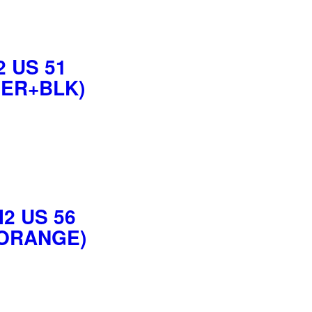
2 US 51
VER+BLK)
2 US 56
ORANGE)