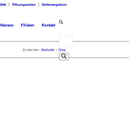
2846
Öffnungszeiten
Stellenangebote
dHansen
Filialen
Kontakt
Products
search
Du bist hier:
Startseite
/
Shop