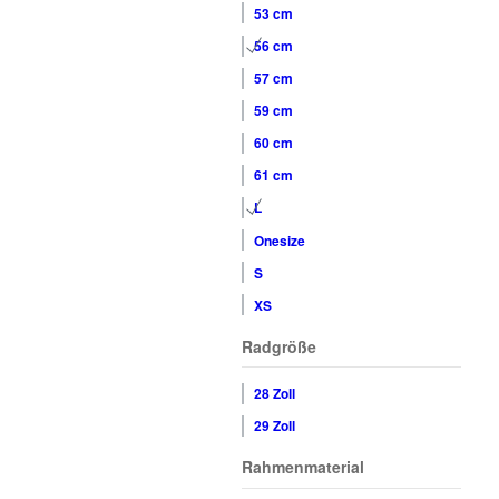
53 cm
56 cm
57 cm
59 cm
60 cm
61 cm
L
Onesize
S
XS
Radgröße
28 Zoll
29 Zoll
Rahmenmaterial