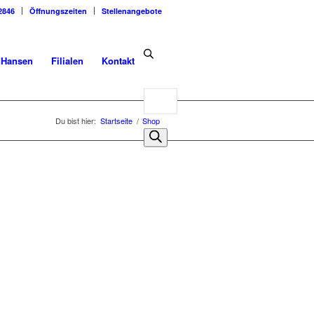
2846
Öffnungszeiten
Stellenangebote
dHansen
Filialen
Kontakt
Products
search
Du bist hier:
Startseite
/
Shop