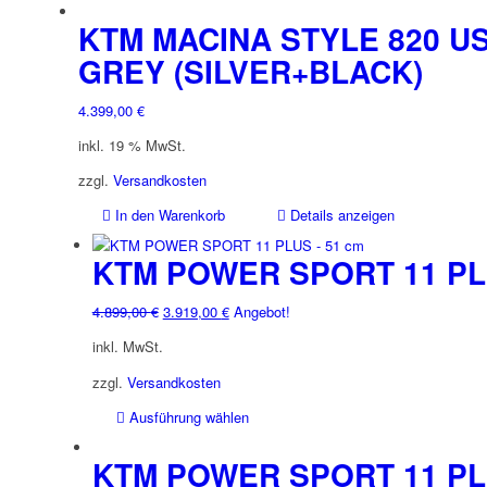
KTM MACINA STYLE 820 U
GREY (SILVER+BLACK)
4.399,00
€
inkl. 19 % MwSt.
zzgl.
Versandkosten
In den Warenkorb
Details anzeigen
KTM POWER SPORT 11 P
Ursprünglicher
Aktueller
4.899,00
€
3.919,00
€
Angebot!
Preis
Preis
inkl. MwSt.
war:
ist:
4.899,00 €
3.919,00 €.
zzgl.
Versandkosten
Dieses
Ausführung wählen
Produkt
weist
KTM POWER SPORT 11 P
mehrere