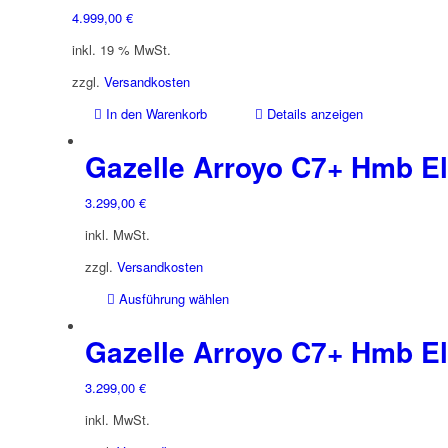
4.999,00
€
inkl. 19 % MwSt.
zzgl.
Versandkosten
In den Warenkorb
Details anzeigen
Gazelle Arroyo C7+ Hmb El
3.299,00
€
inkl. MwSt.
zzgl.
Versandkosten
Dieses
Ausführung wählen
Produkt
weist
Gazelle Arroyo C7+ Hmb El
mehrere
Varianten
3.299,00
€
auf.
inkl. MwSt.
Die
Optionen