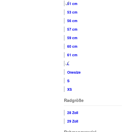
51 cm
53 cm
56 cm
57 cm
59 cm
60 cm
61 cm
L
Onesize
S
XS
Radgröße
28 Zoll
29 Zoll