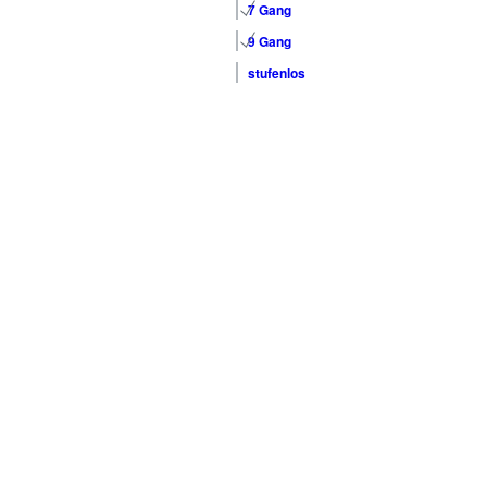
7 Gang
9 Gang
stufenlos