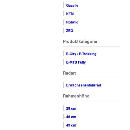
Gazelle
KTM
Rotwild
ZEG
Produktkategorie
E-City / E-Trekking
E-MTB Fully
Radart
Erwachsenenfahrrad
Rahmenhöhe
28 cm
46 cm
49 cm