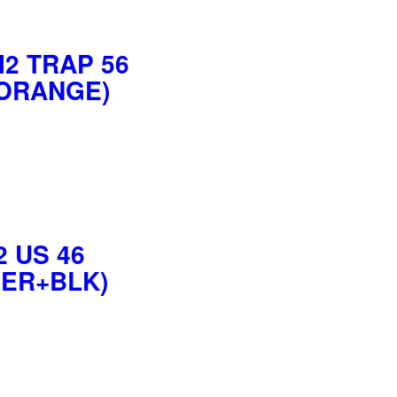
I2 TRAP 56
ORANGE)
2 US 46
VER+BLK)