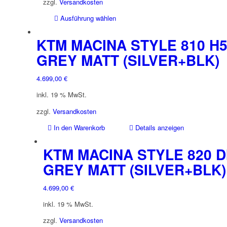
zzgl.
Versandkosten
können
Dieses
Ausführung wählen
auf
Produkt
der
weist
KTM MACINA STYLE 810 H
Produktseite
mehrere
gewählt
GREY MATT (SILVER+BLK)
Varianten
werden
auf.
4.699,00
€
Die
Optionen
inkl. 19 % MwSt.
können
zzgl.
Versandkosten
auf
der
In den Warenkorb
Details anzeigen
Produktseite
gewählt
KTM MACINA STYLE 820 D
werden
GREY MATT (SILVER+BLK)
4.699,00
€
inkl. 19 % MwSt.
zzgl.
Versandkosten