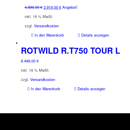
Varianten
Ursprünglicher
Aktueller
4.899,00
€
3.919,00
€
Angebot!
auf.
Preis
Preis
inkl. 19 % MwSt.
Die
war:
ist:
Optionen
4.899,00 €
3.919,00 €.
zzgl.
Versandkosten
können
In den Warenkorb
Details anzeigen
auf
der
ROTWILD R.T750 TOUR L
Produktseite
gewählt
werden
8.499,00
€
inkl. 19 % MwSt.
zzgl.
Versandkosten
In den Warenkorb
Details anzeigen