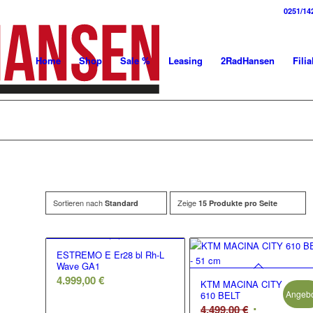
0251/14
Home
Shop
Sale %
Leasing
2RadHansen
Filia
Sortieren nach
Zeige
Standard
15 Produkte pro Seite
ESTREMO E Er28 bl Rh-L
Wave GA1
4.999,00
€
KTM MACINA CITY
Angebo
610 BELT
Ursprünglic
4.499,00
€