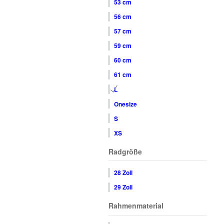
53 cm
56 cm
57 cm
59 cm
60 cm
61 cm
L
Onesize
S
XS
Radgröße
28 Zoll
29 Zoll
Rahmenmaterial