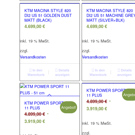
KTM MACINA STYLE 820
KTM MACINA STYLE 820
DI2 US 51 GOLDEN DUST
DI2 US 51 MACHINE GRE
MATT (BLACK)
MATT (SILVER+BLK)
4.699,00
€
4.699,00
€
inkl. 19 % MwSt.
inkl. 19 % MwSt.
zzgl.
zzgl.
Versandkosten
Versandkosten
In den
Details
In den
Details
Warenkorb
anzeigen
Warenkorb
anzeigen
KTM POWER SPORT
Angebo
11 PLUS
Ursprünglic
4.899,00
€
KTM POWER SPORT
Angebot!
11 PLUS
Aktueller
Preis
3.919,00
€
Ursprünglicher
4.899,00
€
Preis
war:
Aktueller
Preis
3.919,00
€
ist:
4.899,00 €
inkl. 19 % MwSt.
Preis
war:
3.919,00 €.
zzgl.