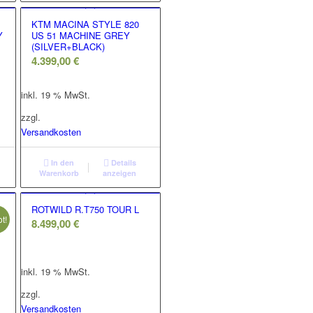
KTM MACINA STYLE 820
Y
US 51 MACHINE GREY
(SILVER+BLACK)
4.399,00
€
inkl. 19 % MwSt.
zzgl.
Versandkosten
In den
Details
Warenkorb
anzeigen
ROTWILD R.T750 TOUR L
t!
8.499,00
€
her
inkl. 19 % MwSt.
zzgl.
Versandkosten