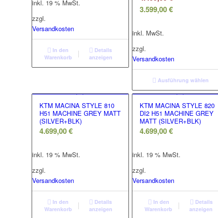
inkl. 19 % MwSt.
Aktueller
Preis
3.599,00
€
zzgl.
Preis
war:
Versandkosten
ist:
4.499,00 €
inkl. MwSt.
3.599,00 €.
zzgl.
In den
Details
Warenkorb
anzeigen
Versandkosten
Ausführung wählen
KTM MACINA STYLE 810
KTM MACINA STYLE 820
H51 MACHINE GREY MATT
DI2 H51 MACHINE GREY
(SILVER+BLK)
MATT (SILVER+BLK)
4.699,00
€
4.699,00
€
inkl. 19 % MwSt.
inkl. 19 % MwSt.
zzgl.
zzgl.
Versandkosten
Versandkosten
In den
Details
In den
Details
Warenkorb
anzeigen
Warenkorb
anzeigen