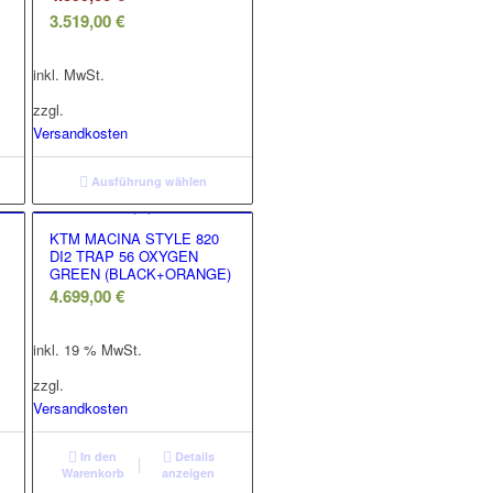
Aktueller
Preis
3.519,00
€
Preis
war:
ist:
4.399,00 €
inkl. MwSt.
3.519,00 €.
zzgl.
Versandkosten
Ausführung wählen
KTM MACINA STYLE 820
DI2 TRAP 56 OXYGEN
GREEN (BLACK+ORANGE)
4.699,00
€
inkl. 19 % MwSt.
zzgl.
Versandkosten
In den
Details
Warenkorb
anzeigen