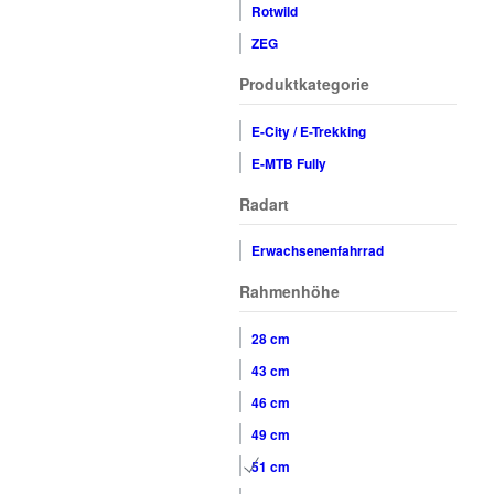
Rotwild
ZEG
Produktkategorie
E-City / E-Trekking
E-MTB Fully
Radart
Erwachsenenfahrrad
Rahmenhöhe
28 cm
43 cm
46 cm
49 cm
51 cm