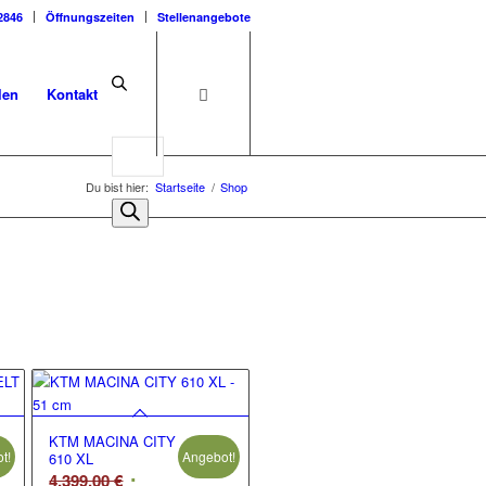
2846
Öffnungszeiten
Stellenangebote
len
Kontakt
Du bist hier:
Startseite
/
Shop
KTM MACINA CITY
t!
Angebot!
610 XL
her
Ursprünglicher
4.399,00
€