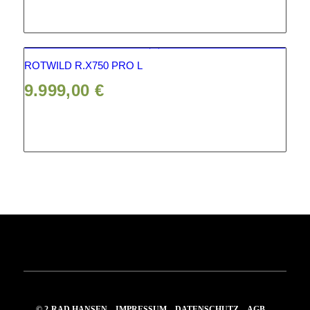
ROTWILD R.X750 PRO L
9.999,00
€
© 2-RAD HANSEN
IMPRESSUM
DATENSCHUTZ
AGB