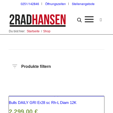
0251/142846
Öffnungszeiten
Stellenangebote
Du bist hier:
Startseite
/
Shop
Produkte filtern
Preis
Hersteller
Produktkategorie
Radart
Rahmenhöhe
Radgröße
Rahmenmaterial
Motor
Anzahl
Gänge
Bulls DAILY GRI Er28 sc Rh-L Diam 12K
2.299,00
€