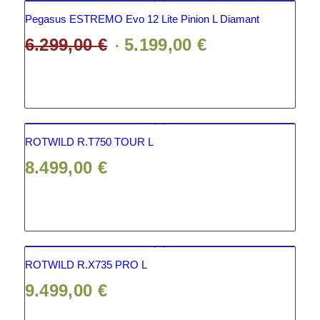
Pegasus ESTREMO Evo 12 Lite Pinion L Diamant
6.299,00
€
5.199,00
€
Ursprünglicher
Aktueller
Preis
Preis
war:
ist:
6.299,00 €
5.199,00 €.
ROTWILD R.T750 TOUR L
8.499,00
€
ROTWILD R.X735 PRO L
9.499,00
€