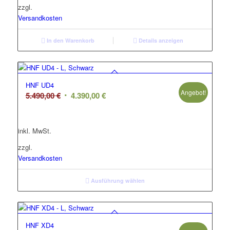
zzgl.
Versandkosten
In den Warenkorb
Details anzeigen
HNF UD4
Angebot!
Ursprünglicher
Aktueller
5.490,00
€
4.390,00
€
Preis
Preis
war:
ist:
inkl. MwSt.
5.490,00 €
4.390,00 €.
zzgl.
Versandkosten
Ausführung wählen
HNF XD4