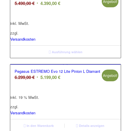
Angebot!
Ursprünglicher
Aktueller
5.490,00
€
4.390,00
€
Preis
Preis
war:
ist:
inkl. MwSt.
5.490,00 €
4.390,00 €.
zzgl.
Versandkosten
Ausführung wählen
Pegasus ESTREMO Evo 12 Lite Pinion L Diamant
Angebot!
Ursprünglicher
Aktueller
6.299,00
€
5.199,00
€
Preis
Preis
war:
ist:
inkl. 19 % MwSt.
6.299,00 €
5.199,00 €.
zzgl.
Versandkosten
In den Warenkorb
Details anzeigen