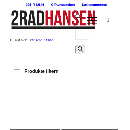
0251/142846
Öffnungszeiten
Stellenangebote
Du bist hier:
Startseite
/
Shop
Produkte filtern
Preis
Hersteller
Produktkategorie
Radart
Rahmenhöhe
Radgröße
Rahmenmaterial
Motor
Anzahl
Gänge