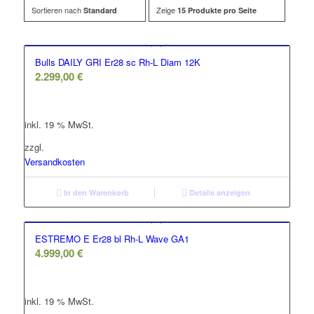
Sortieren nach
Zeige
Standard
15 Produkte pro Seite
Bulls DAILY GRI Er28 sc Rh-L Diam 12K
2.299,00
€
inkl. 19 % MwSt.
zzgl.
Versandkosten
In den Warenkorb
Details anzeigen
ESTREMO E Er28 bl Rh-L Wave GA1
4.999,00
€
inkl. 19 % MwSt.