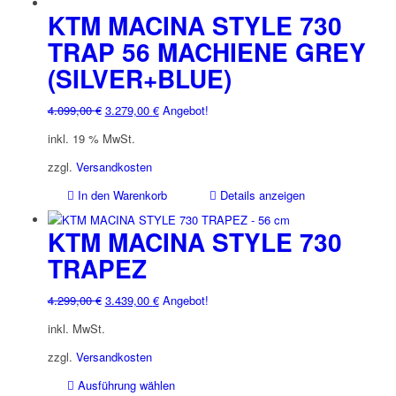
weist
KTM MACINA STYLE 730
mehrere
TRAP 56 MACHIENE GREY
Varianten
(SILVER+BLUE)
auf.
Die
Optionen
Ursprünglicher
Aktueller
4.099,00
€
3.279,00
€
Angebot!
können
Preis
Preis
inkl. 19 % MwSt.
auf
war:
ist:
der
4.099,00 €
3.279,00 €.
zzgl.
Versandkosten
Produktseite
In den Warenkorb
Details anzeigen
gewählt
werden
KTM MACINA STYLE 730
TRAPEZ
Ursprünglicher
Aktueller
4.299,00
€
3.439,00
€
Angebot!
Preis
Preis
inkl. MwSt.
war:
ist:
4.299,00 €
3.439,00 €.
zzgl.
Versandkosten
Dieses
Ausführung wählen