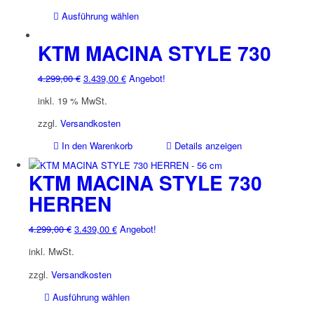
können
Dieses
Ausführung wählen
auf
Produkt
der
weist
KTM MACINA STYLE 730
Produktseite
mehrere
gewählt
Varianten
werden
Ursprünglicher
Aktueller
4.299,00
€
3.439,00
€
Angebot!
auf.
Preis
Preis
inkl. 19 % MwSt.
Die
war:
ist:
Optionen
4.299,00 €
3.439,00 €.
zzgl.
Versandkosten
können
In den Warenkorb
Details anzeigen
auf
der
KTM MACINA STYLE 730
Produktseite
gewählt
HERREN
werden
Ursprünglicher
Aktueller
4.299,00
€
3.439,00
€
Angebot!
Preis
Preis
inkl. MwSt.
war:
ist:
4.299,00 €
3.439,00 €.
zzgl.
Versandkosten
Dieses
Ausführung wählen
Produkt