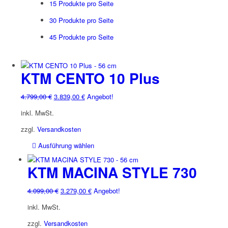
15 Produkte pro Seite
30 Produkte pro Seite
45 Produkte pro Seite
KTM CENTO 10 Plus
Ursprünglicher
Aktueller
4.799,00
€
3.839,00
€
Angebot!
Preis
Preis
inkl. MwSt.
war:
ist:
4.799,00 €
3.839,00 €.
zzgl.
Versandkosten
Dieses
Ausführung wählen
Produkt
weist
KTM MACINA STYLE 730
mehrere
Varianten
Ursprünglicher
Aktueller
4.099,00
€
3.279,00
€
Angebot!
auf.
Preis
Preis
inkl. MwSt.
Die
war:
ist:
Optionen
4.099,00 €
3.279,00 €.
zzgl.
Versandkosten