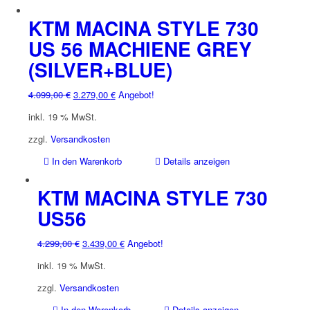
Produkt
weist
KTM MACINA STYLE 730
mehrere
US 56 MACHIENE GREY
Varianten
(SILVER+BLUE)
auf.
Die
Optionen
Ursprünglicher
Aktueller
4.099,00
€
3.279,00
€
Angebot!
können
Preis
Preis
inkl. 19 % MwSt.
auf
war:
ist:
der
4.099,00 €
3.279,00 €.
zzgl.
Versandkosten
Produktseite
In den Warenkorb
Details anzeigen
gewählt
werden
KTM MACINA STYLE 730
US56
Ursprünglicher
Aktueller
4.299,00
€
3.439,00
€
Angebot!
Preis
Preis
inkl. 19 % MwSt.
war:
ist:
4.299,00 €
3.439,00 €.
zzgl.
Versandkosten
In den Warenkorb
Details anzeigen