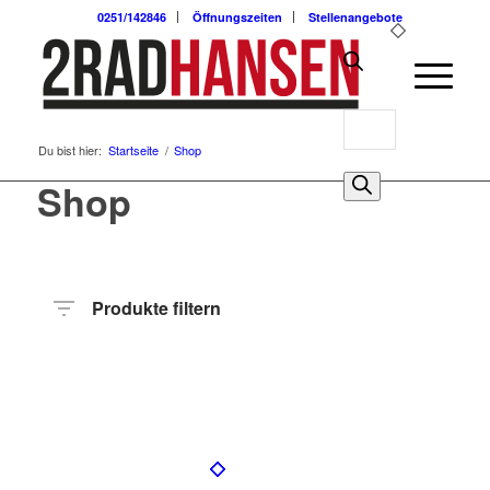
0251/142846
Öffnungszeiten
Stellenangebote
Products
Du bist hier:
Startseite
/
Shop
search
0
Shop
Produkte filtern
Preis
Hersteller
Produktkategorie
Radart
Rahmenhöhe
Radgröße
Rahmenmaterial
Motor
Anzahl
Gänge