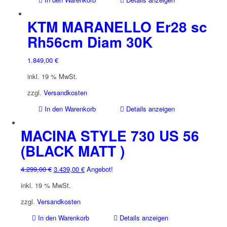
KTM MARANELLO Er28 sc
Rh56cm Diam 30K
1.849,00
€
inkl. 19 % MwSt.
zzgl.
Versandkosten
In den Warenkorb
Details anzeigen
MACINA STYLE 730 US 56
(BLACK MATT )
Ursprünglicher
Aktueller
4.299,00
€
3.439,00
€
Angebot!
Preis
Preis
inkl. 19 % MwSt.
war:
ist:
4.299,00 €
3.439,00 €.
zzgl.
Versandkosten
In den Warenkorb
Details anzeigen