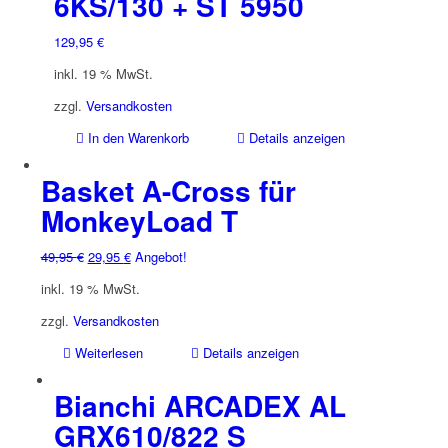
6KS/130 + ST 5950
129,95
€
inkl. 19 % MwSt.
zzgl.
Versandkosten
In den Warenkorb
Details anzeigen
Basket A-Cross für
MonkeyLoad T
Ursprünglicher
Aktueller
49,95
€
29,95
€
Angebot!
Preis
Preis
inkl. 19 % MwSt.
war:
ist:
49,95 €
29,95 €.
zzgl.
Versandkosten
Weiterlesen
Details anzeigen
Bianchi ARCADEX AL
GRX610/822 S