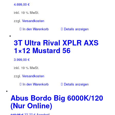
4.699,00
€
inkl. 19 % MwSt.
zzgl.
Versandkosten
In den Warenkorb
Details anzeigen
3T Ultra Rival XPLR AXS
1×12 Mustard 56
3.999,00
€
inkl. 19 % MwSt.
zzgl.
Versandkosten
In den Warenkorb
Details anzeigen
Abus Bordo Big 6000K/120
(Nur Online)
Ursprünglicher
Aktueller
119,95
€
77,77
€
Angebot!