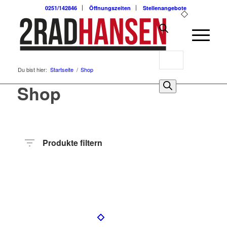
0251/142846
Öffnungszeiten
Stellenangebote
Products
Du bist hier:
Startseite
/
Shop
search
0
Shop
Produkte filtern
Preis
Hersteller
Produktkategorie
Radart
Rahmenhöhe
Radgröße
Rahmenmaterial
Motor
Anzahl
Gänge