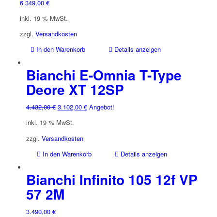
6.349,00
€
inkl. 19 % MwSt.
zzgl.
Versandkosten
In den Warenkorb
Details anzeigen
Bianchi E-Omnia T-Type
Deore XT 12SP
Ursprünglicher
Aktueller
4.432,00
€
3.102,00
€
Angebot!
Preis
Preis
inkl. 19 % MwSt.
war:
ist:
4.432,00 €
3.102,00 €.
zzgl.
Versandkosten
In den Warenkorb
Details anzeigen
Bianchi Infinito 105 12f VP
57 2M
3.490,00
€