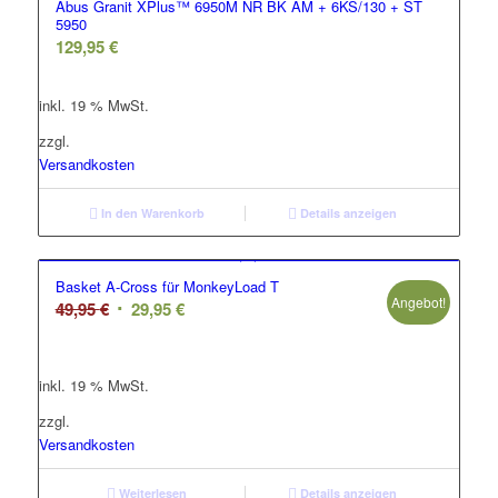
Abus Granit XPlus™ 6950M NR BK AM + 6KS/130 + ST
5950
129,95
€
inkl. 19 % MwSt.
zzgl.
Versandkosten
In den Warenkorb
Details anzeigen
Basket A-Cross für MonkeyLoad T
Angebot!
Ursprünglicher
Aktueller
49,95
€
29,95
€
Preis
Preis
war:
ist:
inkl. 19 % MwSt.
49,95 €
29,95 €.
zzgl.
Versandkosten
Weiterlesen
Details anzeigen