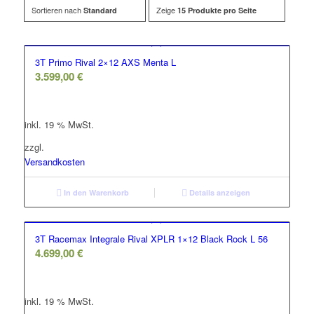
Sortieren nach
Zeige
Standard
15 Produkte pro Seite
3T Primo Rival 2×12 AXS Menta L
3.599,00
€
inkl. 19 % MwSt.
zzgl.
Versandkosten
In den Warenkorb
Details anzeigen
3T Racemax Integrale Rival XPLR 1×12 Black Rock L 56
4.699,00
€
inkl. 19 % MwSt.