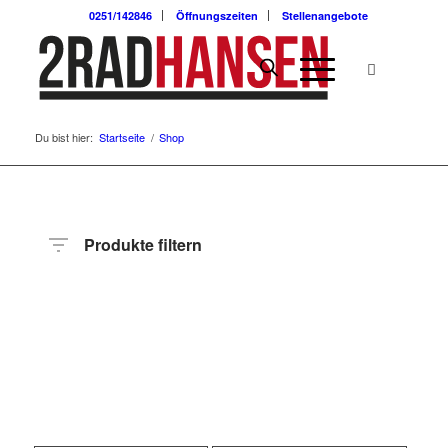
0251/142846
Öffnungszeiten
Stellenangebote
Du bist hier:
Startseite
/
Shop
Produkte filtern
Preis
Hersteller
Produktkategorie
Radart
Rahmenhöhe
Radgröße
Rahmenmaterial
Motor
Anzahl
Gänge