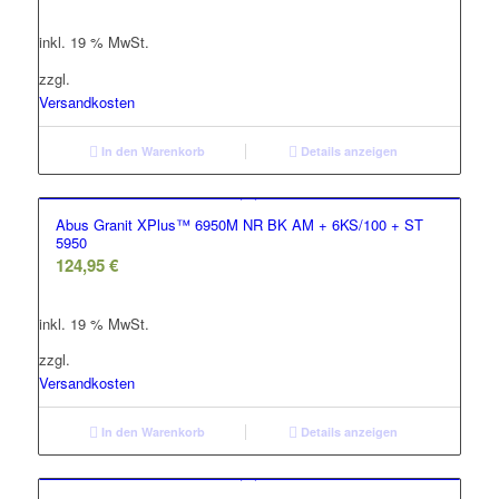
war:
ist:
inkl. 19 % MwSt.
119,95 €
77,77 €.
zzgl.
Versandkosten
In den Warenkorb
Details anzeigen
Abus Granit XPlus™ 6950M NR BK AM + 6KS/100 + ST
5950
124,95
€
inkl. 19 % MwSt.
zzgl.
Versandkosten
In den Warenkorb
Details anzeigen