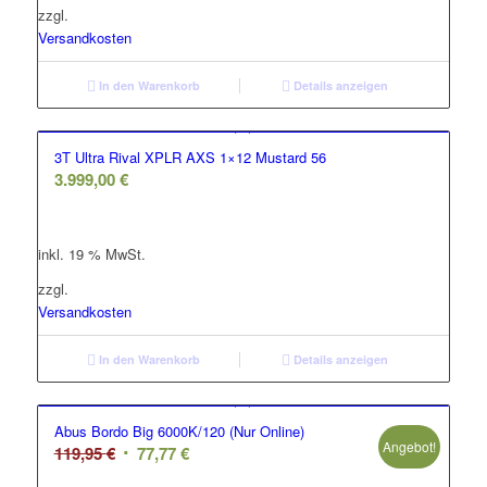
zzgl.
Versandkosten
In den Warenkorb
Details anzeigen
3T Ultra Rival XPLR AXS 1×12 Mustard 56
3.999,00
€
inkl. 19 % MwSt.
zzgl.
Versandkosten
In den Warenkorb
Details anzeigen
Abus Bordo Big 6000K/120 (Nur Online)
Angebot!
Ursprünglicher
Aktueller
119,95
€
77,77
€
Preis
Preis