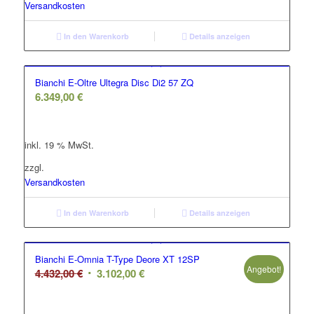
Versandkosten
In den Warenkorb
Details anzeigen
Bianchi E-Oltre Ultegra Disc Di2 57 ZQ
6.349,00
€
inkl. 19 % MwSt.
zzgl.
Versandkosten
In den Warenkorb
Details anzeigen
Bianchi E-Omnia T-Type Deore XT 12SP
Angebot!
Ursprünglicher
Aktueller
4.432,00
€
3.102,00
€
Preis
Preis
war:
ist: