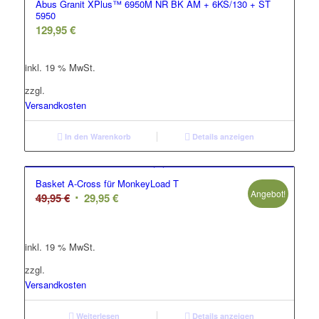
Abus Granit XPlus™ 6950M NR BK AM + 6KS/130 + ST
5950
129,95
€
inkl. 19 % MwSt.
zzgl.
Versandkosten
In den Warenkorb
Details anzeigen
Basket A-Cross für MonkeyLoad T
Angebot!
Ursprünglicher
Aktueller
49,95
€
29,95
€
Preis
Preis
war:
ist:
inkl. 19 % MwSt.
49,95 €
29,95 €.
zzgl.
Versandkosten
Weiterlesen
Details anzeigen