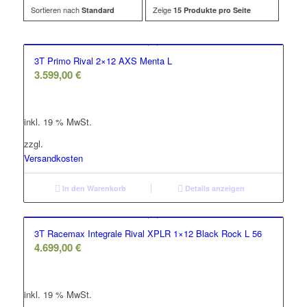
Sortieren nach
Zeige
Standard
15 Produkte pro Seite
3T Primo Rival 2×12 AXS Menta L
3.599,00
€
inkl. 19 % MwSt.
zzgl.
Versandkosten
In den Warenkorb
Details anzeigen
3T Racemax Integrale Rival XPLR 1×12 Black Rock L 56
4.699,00
€
inkl. 19 % MwSt.