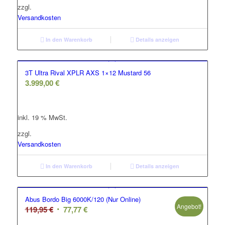
zzgl.
Versandkosten
In den Warenkorb
Details anzeigen
3T Ultra Rival XPLR AXS 1×12 Mustard 56
3.999,00
€
inkl. 19 % MwSt.
zzgl.
Versandkosten
In den Warenkorb
Details anzeigen
Abus Bordo Big 6000K/120 (Nur Online)
Angebot!
Ursprünglicher
Aktueller
119,95
€
77,77
€
Preis
Preis