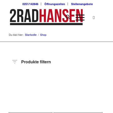
0251/142846
Öffnungszeiten
Stellenangebote
Du bist hier:
Startseite
/
Shop
Produkte filtern
Preis
Hersteller
Produktkategorie
Radart
Rahmenhöhe
Radgröße
Rahmenmaterial
Motor
Anzahl
Gänge