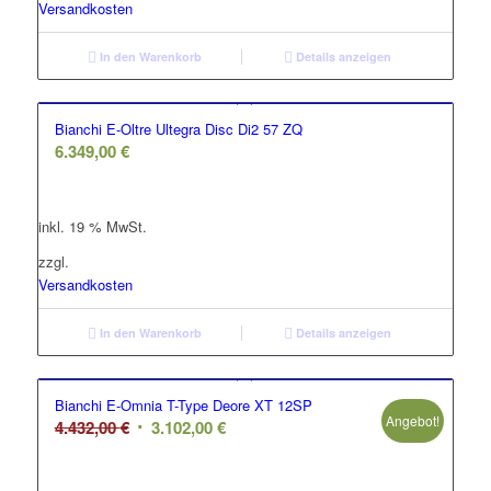
Versandkosten
In den Warenkorb
Details anzeigen
Bianchi E-Oltre Ultegra Disc Di2 57 ZQ
6.349,00
€
inkl. 19 % MwSt.
zzgl.
Versandkosten
In den Warenkorb
Details anzeigen
Bianchi E-Omnia T-Type Deore XT 12SP
Angebot!
Ursprünglicher
Aktueller
4.432,00
€
3.102,00
€
Preis
Preis
war:
ist: