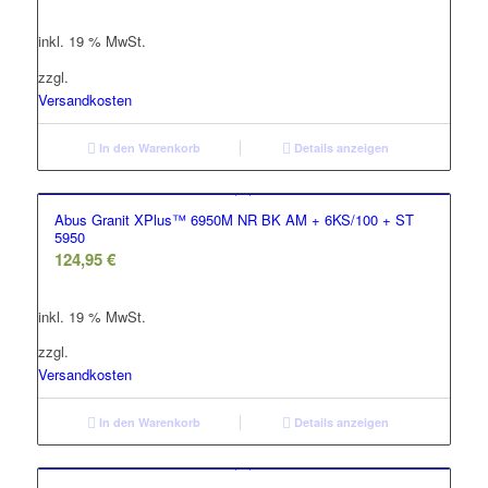
war:
ist:
inkl. 19 % MwSt.
119,95 €
77,77 €.
zzgl.
Versandkosten
In den Warenkorb
Details anzeigen
Abus Granit XPlus™ 6950M NR BK AM + 6KS/100 + ST
5950
124,95
€
inkl. 19 % MwSt.
zzgl.
Versandkosten
In den Warenkorb
Details anzeigen