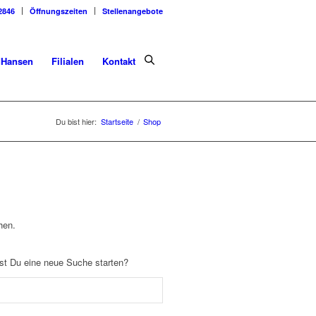
2846
Öffnungszeiten
Stellenangebote
dHansen
Filialen
Kontakt
Du bist hier:
Startseite
/
Shop
hen.
llst Du eine neue Suche starten?