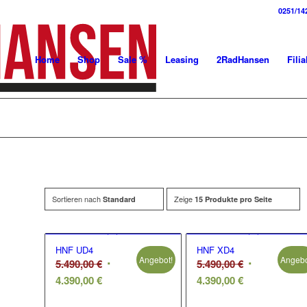
0251/14
Home
Shop
Sale %
Leasing
2RadHansen
Filia
Sortieren nach
Zeige
Standard
15 Produkte pro Seite
HNF UD4
HNF XD4
Angebot!
Angebo
Ursprünglicher
Ursprünglic
5.490,00
€
5.490,00
€
Aktueller
Preis
Aktueller
Preis
4.390,00
€
4.390,00
€
Preis
war:
Preis
war: