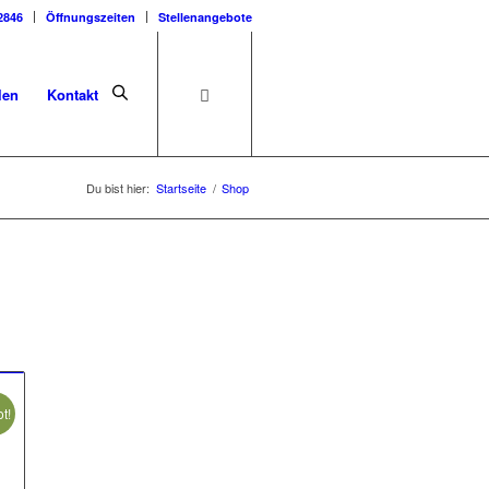
2846
Öffnungszeiten
Stellenangebote
len
Kontakt
Du bist hier:
Startseite
/
Shop
t!
her