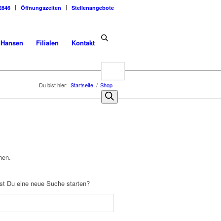
2846
Öffnungszeiten
Stellenangebote
dHansen
Filialen
Kontakt
Products
search
Du bist hier:
Startseite
/
Shop
hen.
llst Du eine neue Suche starten?