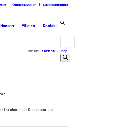
2846
Öffnungszeiten
Stellenangebote
dHansen
Filialen
Kontakt
Products
search
Du bist hier:
Startseite
/
Shop
hen.
llst Du eine neue Suche starten?