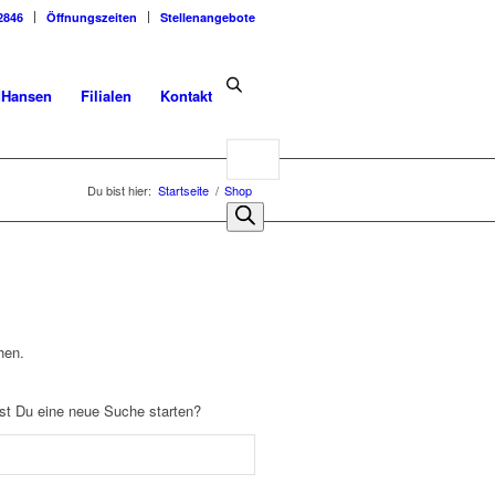
2846
Öffnungszeiten
Stellenangebote
dHansen
Filialen
Kontakt
Products
search
Du bist hier:
Startseite
/
Shop
hen.
llst Du eine neue Suche starten?