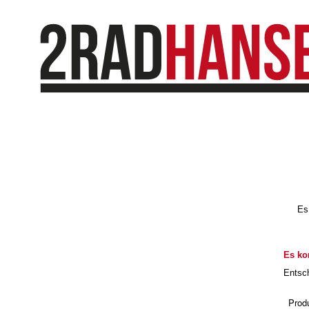
Es
Es ko
Entsch