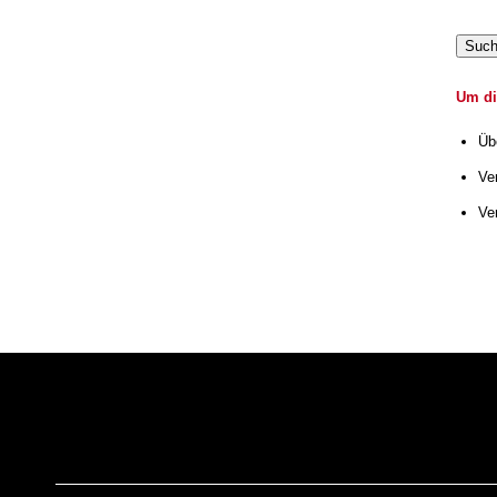
Suc
Um di
Üb
Ve
Ve