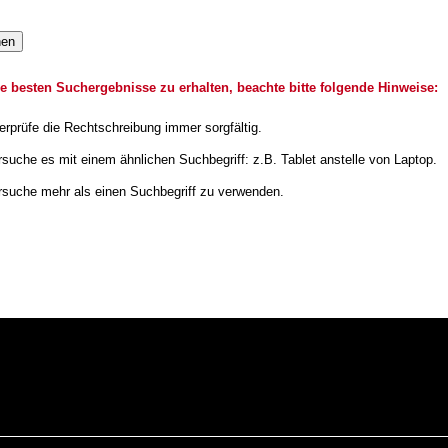
hen
e besten Suchergebnisse zu erhalten, beachte bitte folgende Hinweise:
erprüfe die Rechtschreibung immer sorgfältig.
rsuche es mit einem ähnlichen Suchbegriff: z.B. Tablet anstelle von Laptop.
rsuche mehr als einen Suchbegriff zu verwenden.