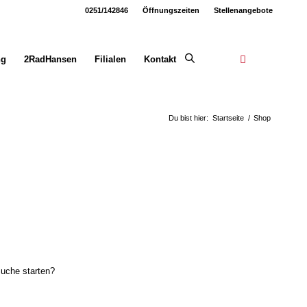
0251/142846
Öffnungszeiten
Stellenangebote
ng
2RadHansen
Filialen
Kontakt
Du bist hier:
Startseite
/
Shop
Suche starten?