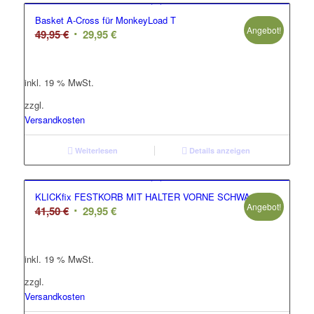
Basket A-Cross für MonkeyLoad T
Angebot!
Ursprünglicher
Aktueller
49,95
€
29,95
€
Preis
Preis
war:
ist:
inkl. 19 % MwSt.
49,95 €
29,95 €.
zzgl.
Versandkosten
Weiterlesen
Details anzeigen
KLICKfix FESTKORB MIT HALTER VORNE SCHWA
Angebot!
Ursprünglicher
Aktueller
41,50
€
29,95
€
Preis
Preis
war:
ist:
inkl. 19 % MwSt.
41,50 €
29,95 €.
zzgl.
Versandkosten