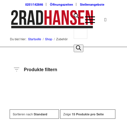
0251/142846
Öffnungszeiten
Stellenangebote
Du bist hier:
Startseite
/
Shop
/
Zubehör
Produkte filtern
Hersteller
Produktkategorie
Radart
Radgröße
Sortieren nach
Zeige
Standard
15 Produkte pro Seite