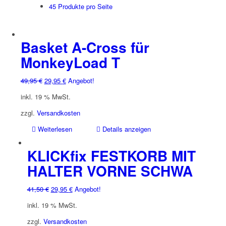
45 Produkte pro Seite
Basket A-Cross für
MonkeyLoad T
Ursprünglicher
Aktueller
49,95
€
29,95
€
Angebot!
Preis
Preis
inkl. 19 % MwSt.
war:
ist:
49,95 €
29,95 €.
zzgl.
Versandkosten
Weiterlesen
Details anzeigen
KLICKfix FESTKORB MIT
HALTER VORNE SCHWA
Ursprünglicher
Aktueller
41,50
€
29,95
€
Angebot!
Preis
Preis
inkl. 19 % MwSt.
war:
ist:
41,50 €
29,95 €.
zzgl.
Versandkosten