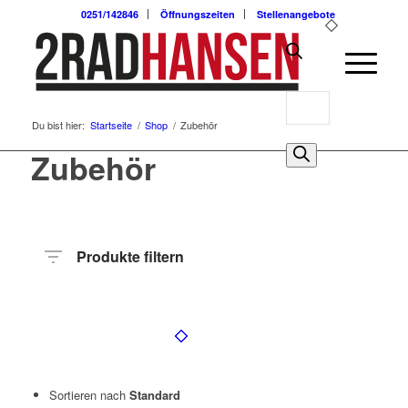
0251/142846
Öffnungszeiten
Stellenangebote
Products
Du bist hier:
Startseite
/
Shop
/
Zubehör
search
0
Zubehör
Produkte filtern
Hersteller
Produktkategorie
Radart
Radgröße
Sortieren nach
Standard