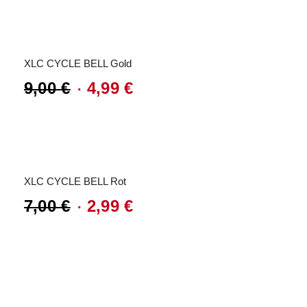
Preis
Preis
Angebot!
war:
ist:
7,00 €
2,99 €.
XLC CYCLE BELL Gold
9,00
€
4,99
€
Ursprünglicher
Aktueller
Preis
Preis
Angebot!
war:
ist:
9,00 €
4,99 €.
XLC CYCLE BELL Rot
7,00
€
2,99
€
Ursprünglicher
Aktueller
Preis
Preis
war:
ist:
7,00 €
2,99 €.