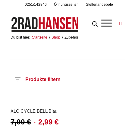
0251/142846
Öffnungszeiten
Stellenangebote
Du bist hier:
Startseite
/
Shop
/
Zubehör
Produkte filtern
Angebot!
Preis
Hersteller
Produktkategorie
XLC CYCLE BELL Blau
7,00
€
2,99
€
Ursprünglicher
Aktueller