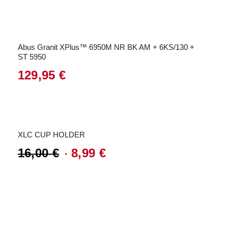
Abus Granit XPlus™ 6950M NR BK AM + 6KS/130 +
ST 5950
129,95
€
Angebot!
XLC CUP HOLDER
16,00
€
8,99
€
Ursprünglicher
Aktueller
Preis
Preis
war:
ist:
16,00 €
8,99 €.