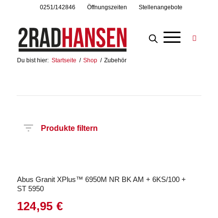
0251/142846
Öffnungszeiten
Stellenangebote
Du bist hier:
Startseite
/
Shop
/
Zubehör
Produkte filtern
Preis
Hersteller
Produktkategorie
Abus Granit XPlus™ 6950M NR BK AM + 6KS/100 +
ST 5950
124,95
€