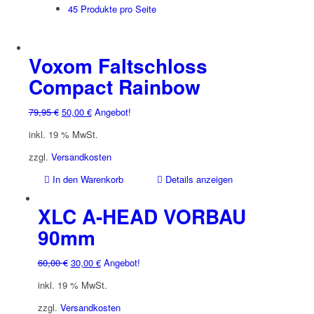
45 Produkte pro Seite
Voxom Faltschloss
Compact Rainbow
Ursprünglicher
Aktueller
79,95
€
50,00
€
Angebot!
Preis
Preis
inkl. 19 % MwSt.
war:
ist:
79,95 €
50,00 €.
zzgl.
Versandkosten
In den Warenkorb
Details anzeigen
XLC A-HEAD VORBAU
90mm
Ursprünglicher
Aktueller
60,00
€
30,00
€
Angebot!
Preis
Preis
inkl. 19 % MwSt.
war:
ist:
60,00 €
30,00 €.
zzgl.
Versandkosten