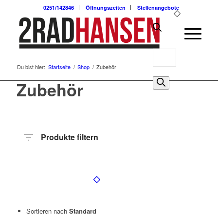
0251/142846
Öffnungszeiten
Stellenangebote
Products
Du bist hier:
Startseite
/
Shop
/
Zubehör
search
0
Zubehör
Produkte filtern
Preis
Hersteller
Produktkategorie
Sortieren nach
Standard